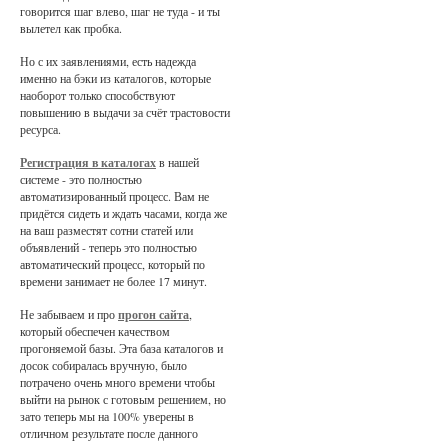
говорится шаг влево, шаг не туда - и ты
вылетел как пробка.
Но с их заявлениями, есть надежда
именно на бэки из каталогов, которые
наоборот только способствуют
повышению в выдачи за счёт трастовости
ресурса.
Регистрация в каталогах
в нашей
системе - это полностью
автоматизированный процесс. Вам не
придётся сидеть и ждать часами, когда же
на ваш разместят сотни статей или
объявлений - теперь это полностью
автоматический процесс, который по
времени занимает не более 17 минут.
Не забываем и про
прогон сайта
,
который обеспечен качеством
прогоняемой базы. Эта база каталогов и
досок собиралась вручную, было
потрачено очень много времени чтобы
выйти на рынок с готовым решением, но
зато теперь мы на 100% уверены в
отличном результате после данного