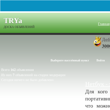
TRYa
Главная
ДОСКА ОБЪЯВЛЕНИЙ
Доб
300
Выберите населённый пункт
Войти
162
Всего
объявления
7
Из них
объявлений на стадии модерации
Сегодня ничего не было добавлено
Нетбук -
Для кого
портативн
что можн