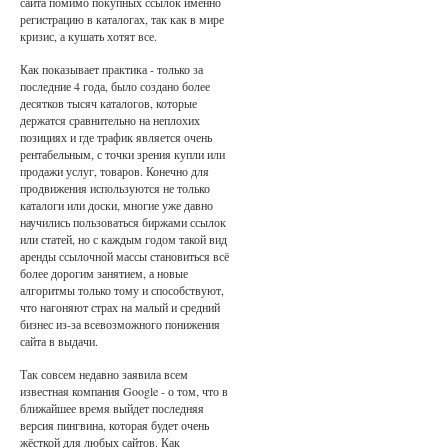
сайта помимо покупных ссылок именно
регистрацию в каталогах, так как в мире
кризис, а кушать хотят все.
Как показывает практика - только за
последние 4 года, было создано более
десятков тысяч каталогов, которые
держатся сравнительно на неплохих
позициях и где трафик является очень
рентабельным, с точки зрения купли или
продажи услуг, товаров. Конечно для
продвижения используются не только
каталоги или доски, многие уже давно
научились пользоваться биржами ссылок
или статей, но с каждым годом такой вид
аренды ссылочной массы становиться всё
более дорогим занятием, а новые
алгоритмы только тому и способствуют,
что нагоняют страх на малый и средний
бизнес из-за всевозможного понижения
сайта в выдачи.
Так совсем недавно заявила всем
известная компания Google - о том, что в
ближайшее время выйдет последняя
версия пингвина, которая будет очень
жёсткой для любых сайтов. Как