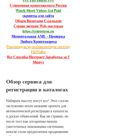
+++ Fire Faucet +++
Суверенная криптовалюта России
Watch Short Videos Get Paid
скрипты для сайта
Обмен Визитами Ссылками
Сервис витрин Web-мастерам
https://criptotron.ru
Моментальная AML - Проверка
Любого Криптоадреса
Рекомендую мультивалютную систему
FKWallet
Все Способы Интернет Заработка за 5
Минут
Обзор сервиса для
регистрации в каталогах
Набирать высоту могут все! Этот слоган
заслуженно носит название проекта для
автоматической регистрации в каталогах
и досках объявлений. Как ни странно, но
после того как алгоритмы начали
ужесточаться поисковыми системами,
многие стали предпочитать продвижение