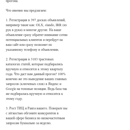
прогона.
Что именно мы предлагаем:
1. Регистрация в 397 досках объявлений,
например такие как: OLX, slando, IRR (из
рук в руки) и многие другие. На ваше
объявление сразу обратят внимание сотни
потенциальных клиентов и перейдут на
ваш сайт или сразу позвонят по
указанному телефону в объявлении.
2. Регистрация в 3183 трастовых
каталогах статей, которые подбирались
вручную и относятся к этому кварталу
года. Что даст вам данный прогон? 100%
конечно же это выведение ваших главных
запросов (ключевых слов) в Яндекс и
Google на топовые позиции. Ведь база так
же подбиралась вручную и относится к
этому году.
3. Рост ТИЦ и Ранга вашего. Поверьте вы
с лёгкостью обгоните конкурентов в
вашей сфере бизнеса по низкочастотным
запросам буквально за неделю.