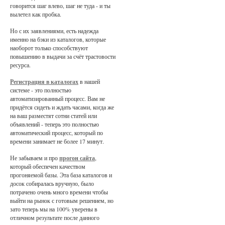
говорится шаг влево, шаг не туда - и ты
вылетел как пробка.
Но с их заявлениями, есть надежда
именно на бэки из каталогов, которые
наоборот только способствуют
повышению в выдачи за счёт трастовости
ресурса.
Регистрация в каталогах
в нашей
системе - это полностью
автоматизированный процесс. Вам не
придётся сидеть и ждать часами, когда же
на ваш разместят сотни статей или
объявлений - теперь это полностью
автоматический процесс, который по
времени занимает не более 17 минут.
Не забываем и про
прогон сайта
,
который обеспечен качеством
прогоняемой базы. Эта база каталогов и
досок собиралась вручную, было
потрачено очень много времени чтобы
выйти на рынок с готовым решением, но
зато теперь мы на 100% уверены в
отличном результате после данного