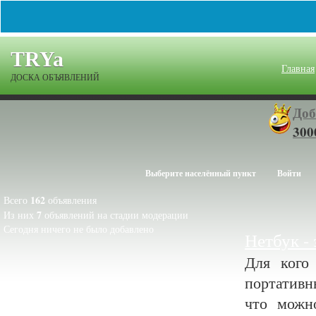
TRYa
Главная
ДОСКА ОБЪЯВЛЕНИЙ
Доб
300
Выберите населённый пункт
Войти
162
Всего
объявления
7
Из них
объявлений на стадии модерации
Сегодня ничего не было добавлено
Нетбук -
Для кого
портативн
что можн