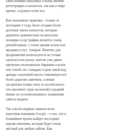
сайта помимо покупных ссылок именно
регистрацию в каталогах, так как в мире
кризис, а кушать хотят все.
Как показывает практика - только за
последние 4 года, было создано более
десятков тысяч каталогов, которые
держатся сравнительно на неплохих
позициях и где трафик является очень
рентабельным, с точки зрения купли или
продажи услуг, товаров. Конечно для
продвижения используются не только
каталоги или доски, многие уже давно
научились пользоваться биржами ссылок
или статей, но с каждым годом такой вид
аренды ссылочной массы становиться всё
более дорогим занятием, а новые
алгоритмы только тому и способствуют,
что нагоняют страх на малый и средний
бизнес из-за всевозможного понижения
сайта в выдачи.
Так совсем недавно заявила всем
известная компания Google - о том, что в
ближайшее время выйдет последняя
версия пингвина, которая будет очень
жёсткой для любых сайтов. Как