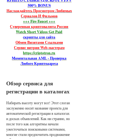
КРИПТО СТАВКИ +JACKPOT + FS +
500% BONUS
Наслаждайтесь Просмотром Любимых
Сериалов И Фильмов
+++ Fire Faucet +++
Суверенная криптовалюта России
Watch Short Videos Get Paid
скрипты для сайта
Обмен Визитами Ссылками
Сервис витрин Web-мастерам
https://criptotron.ru
Моментальная AML - Проверка
Любого Криптоадреса
Обзор сервиса для
регистрации в каталогах
Набирать высоту могут все! Этот слоган
заслуженно носит название проекта для
автоматической регистрации в каталогах
и досках объявлений. Как ни странно, но
после того как алгоритмы начали
ужесточаться поисковыми системами,
многие стали предпочитать продвижение