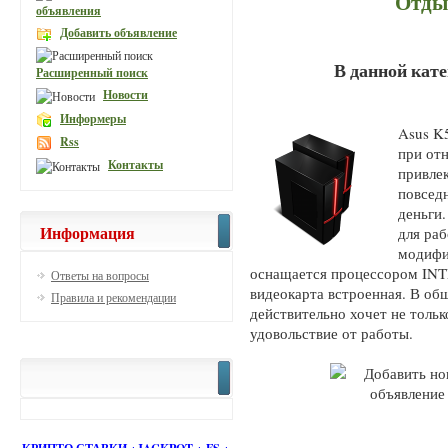
Отды
объявления
Добавить объявление
В данной кат
Расширенный поиск
Новости
Информеры
Asus K
Rss
при отн
Контакты
привле
повсед
деньги
Информация
для ра
модифи
оснащается процессором INT
Ответы на вопросы
видеокарта встроенная. В об
Правила и рекомендации
действительно хочет не тольк
удовольствие от работы.