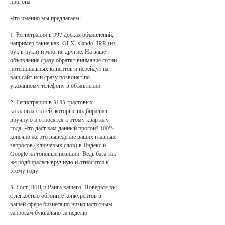
прогона.
Что именно мы предлагаем:
1. Регистрация в 397 досках объявлений,
например такие как: OLX, slando, IRR (из
рук в руки) и многие другие. На ваше
объявление сразу обратят внимание сотни
потенциальных клиентов и перейдут на
ваш сайт или сразу позвонят по
указанному телефону в объявлении.
2. Регистрация в 3183 трастовых
каталогах статей, которые подбирались
вручную и относятся к этому кварталу
года. Что даст вам данный прогон? 100%
конечно же это выведение ваших главных
запросов (ключевых слов) в Яндекс и
Google на топовые позиции. Ведь база так
же подбиралась вручную и относится к
этому году.
3. Рост ТИЦ и Ранга вашего. Поверьте вы
с лёгкостью обгоните конкурентов в
вашей сфере бизнеса по низкочастотным
запросам буквально за неделю.