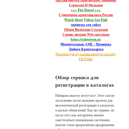
Наслаждайтесь Просмотром Любимых
Сериалов И Фильмов
+++ Fire Faucet +++
Суверенная криптовалюта России
Watch Short Videos Get Paid
скрипты для сайта
Обмен Визитами Ссылками
Сервис витрин Web-мастерам
https://criptotron.ru
Моментальная AML - Проверка
Любого Криптоадреса
Рекомендую мультивалютную систему
FKWallet
Обзор сервиса для
регистрации в каталогах
Набирать высоту могут все! Этот слоган
заслуженно носит название проекта для
автоматической регистрации в каталогах
и досках объявлений. Как ни странно, но
после того как алгоритмы начали
ужесточаться поисковыми системами,
многие стали предпочитать продвижение