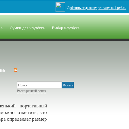
Добавить сюда вашу рекламу за
1 рубль
Le
Cумки для ноутбука
Выбор ноутбука
Расширенный поиск
ленький портативный
 можно отметить, это
ра определяет размер