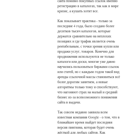
сайта помимо покупных ссылок именно
регистрацию в каталогах, так как в мире
кризис, а кушать хотят все.
Как показывает практика - только за
последние 4 года, было создано более
десятков тысяч каталогов, которые
держатся сравнительно на неплохих
позициях и где трафик является очень
рентабельным, с точки зрения купли или
продажи услуг, товаров. Конечно для
продвижения используются не только
каталоги или доски, многие уже давно
научились пользоваться биржами ссылок
или статей, но с каждым годом такой вид
аренды ссылочной массы становиться всё
более дорогим занятием, а новые
алгоритмы только тому и способствуют,
что нагоняют страх на малый и средний
бизнес из-за всевозможного понижения
сайта в выдачи.
Так совсем недавно заявила всем
известная компания Google - о том, что в
ближайшее время выйдет последняя
версия пингвина, которая будет очень
жёсткой для любых сайтов. Как