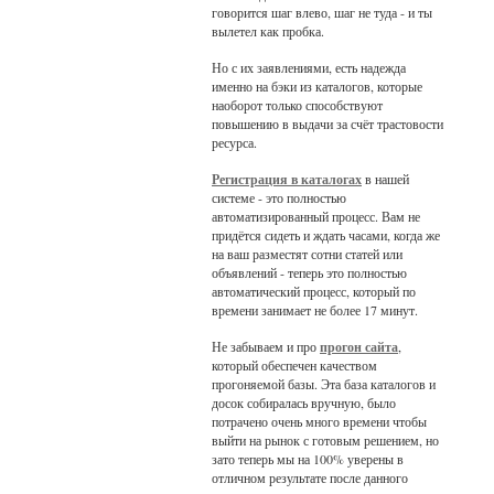
говорится шаг влево, шаг не туда - и ты
вылетел как пробка.
Но с их заявлениями, есть надежда
именно на бэки из каталогов, которые
наоборот только способствуют
повышению в выдачи за счёт трастовости
ресурса.
Регистрация в каталогах
в нашей
системе - это полностью
автоматизированный процесс. Вам не
придётся сидеть и ждать часами, когда же
на ваш разместят сотни статей или
объявлений - теперь это полностью
автоматический процесс, который по
времени занимает не более 17 минут.
Не забываем и про
прогон сайта
,
который обеспечен качеством
прогоняемой базы. Эта база каталогов и
досок собиралась вручную, было
потрачено очень много времени чтобы
выйти на рынок с готовым решением, но
зато теперь мы на 100% уверены в
отличном результате после данного