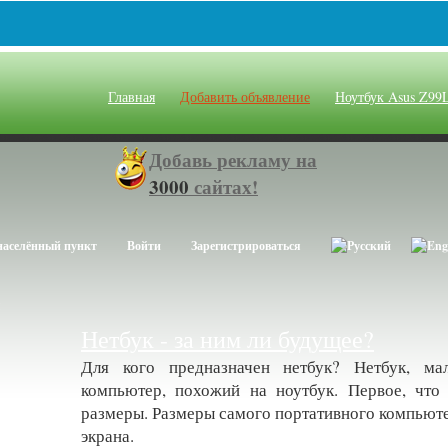
Главная
Добавить объявление
Ноутбук Asus Z99
Добавь
рекламу на
3000
сайтах!
населённый пункт
Войти
Зарегистрироваться
и
Нетбук - за ним ли будущее?
Для кого предназначен нетбук? Нетбук, ма
компьютер, похожий на ноутбук. Первое, что
размеры. Размеры самого портативного компьюте
экрана.