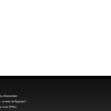
я
ть объявление
- за ним ли будущее?
к Asus Z99Le