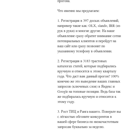
прогона.
Что именно мы предлагаем:
1. Регистрация в 397 досках объявлений,
например такие как: OLX, slando, IRR (из
рук в руки) и многие другие. На ваше
объявление сразу обратят внимание сотни
потенциальных клиентов и перейдут на
ваш сайт или сразу позвонят по
указанному телефону в объявлении.
2. Регистрация в 3183 трастовых
каталогах статей, которые подбирались
вручную и относятся к этому кварталу
года. Что даст вам данный прогон? 100%
конечно же это выведение ваших главных
запросов (ключевых слов) в Яндекс и
Google на топовые позиции. Ведь база так
же подбиралась вручную и относится к
этому году.
3. Рост ТИЦ и Ранга вашего. Поверьте вы
с лёгкостью обгоните конкурентов в
вашей сфере бизнеса по низкочастотным
запросам буквально за неделю.